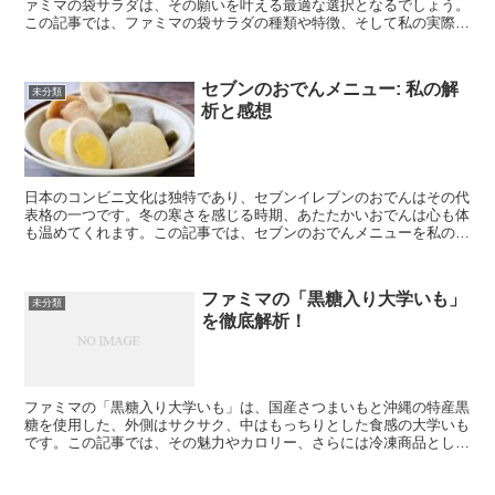
ァミマの袋サラダは、その願いを叶える最適な選択となるでしょう。
この記事では、ファミマの袋サラダの種類や特徴、そして私の実際の
感想をお伝えします。 ファミマ袋サラダのラインナップ ...
セブンのおでんメニュー: 私の解
未分類
析と感想
日本のコンビニ文化は独特であり、セブンイレブンのおでんはその代
表格の一つです。冬の寒さを感じる時期、あたたかいおでんは心も体
も温めてくれます。この記事では、セブンのおでんメニューを私の視
点から解析し、感想を共有します。 セブン おでん メニ...
ファミマの「黒糖入り大学いも」
未分類
を徹底解析！
ファミマの「黒糖入り大学いも」は、国産さつまいもと沖縄の特産黒
糖を使用した、外側はサクサク、中はもっちりとした食感の大学いも
です。この記事では、その魅力やカロリー、さらには冷凍商品として
の特徴について詳しく解説します。 「黒糖入り大学いも」...