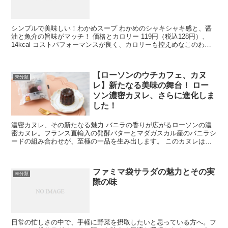
シンプルで美味しい！わかめスープ わかめのシャキシャキ感と、醤
油と魚介の旨味がマッチ！ 価格とカロリー 119円（税込128円）、
14kcal コストパフォーマンスが良く、カロリーも控えめなこのわか
めスープは、日常の食事にぴったりのアイテム...
【ローソンのウチカフェ、カヌ
未分類
レ】新たなる美味の舞台！ ロー
ソン濃密カヌレ、さらに進化しま
した！
濃密カヌレ、その新たなる魅力 バニラの香りが広がるローソンの濃
密カヌレ。フランス直輸入の発酵バターとマダガスカル産のバニラシ
ードの組み合わせが、至極の一品を生み出します。 このカヌレは、
伝統的な製法と最高品質の原材料を組み合わせて作られてい...
ファミマ袋サラダの魅力とその実
未分類
際の味
日常の忙しさの中で、手軽に野菜を摂取したいと思っている方へ。フ