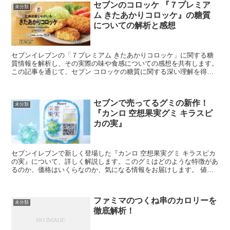
セブンのコロッケ 『７プレミア
未分類
ム きたあかりコロッケ』の糖質
についての解析と感想
セブンイレブンの「７プレミアム きたあかりコロッケ」に関する糖
質情報を解析し、その実際の味や食感についての感想を共有します。
この記事を通じて、セブン コロッケの糖質に関する深い理解を得る
ことができます。 ７プレミアム きたあかりコロッケの特...
セブンで売ってるグミの新作！
未分類
『カンロ 空想果実グミ キラスピ
カの実』
セブンイレブンで新しく登場した『カンロ 空想果実グミ キラスピカ
の実』について、詳しく解説します。このグミはどのような特徴があ
るのか、価格はいくらなのか、気になる情報をお届けします。 値段
は？商品コンセプトは？ セブンイレブンで販売されてい...
ファミマのつくね串のカロリーを
未分類
徹底解析！