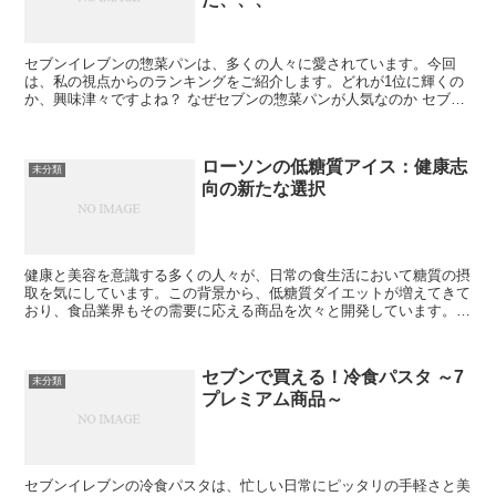
セブンイレブンの惣菜パンは、多くの人々に愛されています。今回
は、私の視点からのランキングをご紹介します。どれが1位に輝くの
か、興味津々ですよね？ なぜセブンの惣菜パンが人気なのか セブン
イレブンの惣菜パンは、その美味しさとバラエティに富んだ...
ローソンの低糖質アイス：健康志
未分類
向の新たな選択
健康と美容を意識する多くの人々が、日常の食生活において糖質の摂
取を気にしています。この背景から、低糖質ダイエットが増えてきて
おり、食品業界もその需要に応える商品を次々と開発しています。中
でも、ローソンの低糖質アイス「SUNAO」シリーズは、...
セブンで買える！冷食パスタ ～7
未分類
プレミアム商品～
セブンイレブンの冷食パスタは、忙しい日常にピッタリの手軽さと美