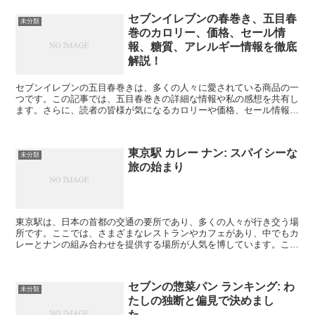
セブンイレブンの春巻き、五目春
未分類
巻のカロリー、価格、セール情
報、糖質、アレルギー情報を徹底
解説！
セブンイレブンの五目春巻きは、多くの人々に愛されている商品の一
つです。この記事では、五目春巻きの詳細な情報や私の感想を共有し
ます。さらに、読者の皆様が気になるカロリーや価格、セール情報な
ども詳しく解説します。 セブンイレブンの春巻き、五目春...
東京駅 カレー ナン: スパイシーな
未分類
旅の始まり
東京駅は、日本の首都の交通の要所であり、多くの人々が行き交う場
所です。ここでは、さまざまなレストランやカフェがあり、中でもカ
レーとナンの組み合わせを提供する場所が人気を博しています。この
記事では、東京駅でカレーとナンを楽しむ方法と、その体験...
セブンの惣菜パン ランキング: わ
未分類
たしの独断と偏見で決めまし
た、、、