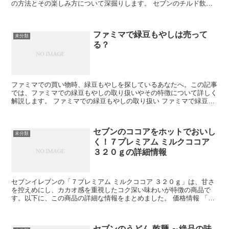
の方法とその楽しみ方について深掘りします。 セブンのチルド飲料
の基本情報 セブンのチルド飲料とは、具体的にどのような...
ファミマで緑豆もやしは売って
未分類
る？
ファミマでの買い物時、緑豆もやしを探しているあなたへ。この記事
では、ファミマでの緑豆もやしの取り扱いやその特徴について詳しく
解説します。 ファミマでの緑豆もやしの取り扱い ファミマで緑豆も
やしを探しているけど、本当に売ってるの？そんな疑問を...
セブンのココアをホットでおいし
未分類
く！７プレミアム ミルクココア
３２０ｇの詳細情報
セブンイレブンの「７プレミアム ミルクココア ３２０ｇ」は、甘さ
を控えめにし、カカオ感を重視したコク深い味わいが特徴の商品で
す。以下に、この商品の詳細な情報をまとめました。 価格情報 「７
プレミアム ミルクココア ３２０ｇ」の価格についての...
セブンのうどん 乾麺 ～絶品の味