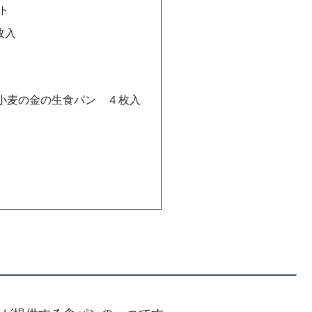
ト
枚入
小麦の金の生食パン ４枚入