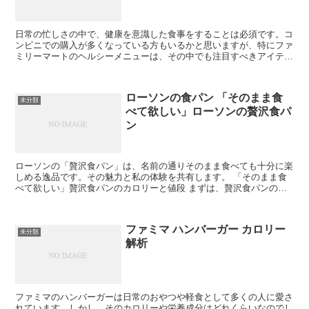
日常の忙しさの中で、健康を意識した食事をすることは必須です。コ
ンビニでの購入が多くなっている方もいるかと思いますが、特にファ
ミリーマートのヘルシーメニューは、その中でも注目すべきアイテム
がたくさん。今回は、私が試してみたファミリーマートのヘ...
ローソンの食パン 「そのまま食
未分類
べて欲しい」ローソンの贅沢食パ
ン
ローソンの「贅沢食パン」は、名前の通りそのまま食べても十分に楽
しめる逸品です。その魅力と私の体験を共有します。 「そのまま食
べて欲しい」贅沢食パンのカロリーと値段 まずは、贅沢食パンのカ
ロリーや価格について詳しく紹介していきます。 そのまま...
ファミマ ハンバーガー カロリー
未分類
解析
ファミマのハンバーガーは日常のおやつや軽食として多くの人に愛さ
れています。しかし、そのカロリーや栄養成分はどれくらいなのでし