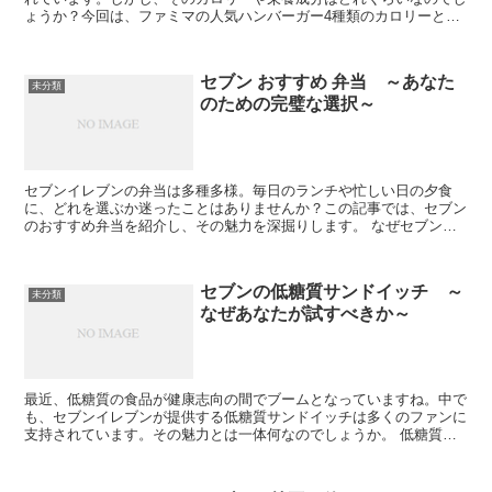
ょうか？今回は、ファミマの人気ハンバーガー4種類のカロリーと栄
養成分を詳しく解析し、私の感想や結果を共有します。 チ...
セブン おすすめ 弁当 ～あなた
未分類
のための完璧な選択～
セブンイレブンの弁当は多種多様。毎日のランチや忙しい日の夕食
に、どれを選ぶか迷ったことはありませんか？この記事では、セブン
のおすすめ弁当を紹介し、その魅力を深掘りします。 なぜセブンの
弁当が人気なのか セブンイレブンの弁当は、その美味しさと...
セブンの低糖質サンドイッチ ～
未分類
なぜあなたが試すべきか～
最近、低糖質の食品が健康志向の間でブームとなっていますね。中で
も、セブンイレブンが提供する低糖質サンドイッチは多くのファンに
支持されています。その魅力とは一体何なのでしょうか。 低糖質サ
ンドイッチの健康的な側面 糖質制限が注目されてきた背景...