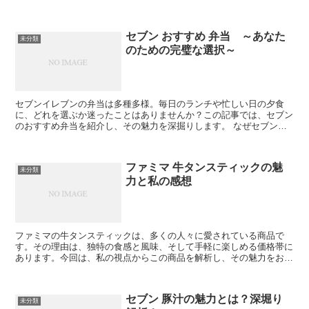
ブンイレブンのお菓子のコスパが気になるのか 多くの人が...
セブン おすすめ 弁当 ～あなた
未分類
のための完璧な選択～
セブンイレブンの弁当は多種多様。毎日のランチや忙しい日の夕食
に、どれを選ぶか迷ったことはありませんか？この記事では、セブン
のおすすめ弁当を紹介し、その魅力を深掘りします。 なぜセブンの
弁当が人気なのか セブンイレブンの弁当は、その美味しさと...
ファミマ 牛タンスティックの魅
未分類
力と私の感想
ファミマの牛タンスティックは、多くの人々に愛されている商品で
す。その理由は、独特の食感と風味、そして手軽に楽しめる価格帯に
あります。今回は、私の視点からこの商品を解析し、その魅力をお伝
えします。 ファミマ 牛タンスティックの種類 ファミマで...
セブン 豚汁の魅力とは？深堀り
未分類