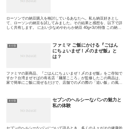
ローソンでの納豆購入を検討しているあなたへ。私も納豆好きとし
て、ローソンの納豆を試してみました。その結果と感想を、以下で詳
しく共有します。 におい少なめやわらか納豆 40g×3の特徴 この納豆
は、香りが控えめで柔らかな食感が特徴です。 糸を...
ファミマ ご飯にかける『ごはん
未分類
にちょいまぜ！〆のまぜ飯』と
は？
ファミマの新商品、『ごはんにちょいまぜ！〆のまぜ飯』をご存知で
すか？台湾まぜそばの有名店「麺屋こころ」が監修したこの商品は、
家で簡単にご飯に混ぜるだけで、店舗での〆の際の「追い飯」の風味
を楽しめると話題になっています。 『ごはんにちょいまぜ...
セブンのヘルシーなパンの魅力と
未分類
私の体験
セブンのヘルシーなパンについて語るとき、多くの人々がその健康的