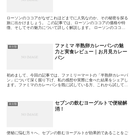
ローソンのココアがなぜこれほどまでに人気なのか、その秘密を探る
旅に出かけましょう。 この記事では、ローソンのココアの価格や特
徴、そしてその魅力について詳しく解説します。 ローソンのココア
とは? 一口にローソンのココアと言っても、実はさまざま...
ファミマ 半熟卵カレーパンの魅
未分類
力と実食レビュー｜お月見カレー
パン
初めまして、今回の記事では、ファミリーマートの「半熟卵カレーパ
ン」について深く掘り下げ、私の感想や実際に食べた結果をシェアし
ます。ファミマのカレーパンを既に試している方、これから試してみ
ようか迷っている方、この記事が少しでも参考になれば嬉し...
セブンの飲むヨーグルトで便秘解
未分類
消！
便秘に悩む方々へ、セブンの飲むヨーグルトが効果的であることをご