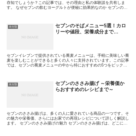
存知でしょうか？この記事では、その理由と私の体験談を共有しま
す。 なぜセブンの飲むヨーグルトが便秘に効果的なのか セブンの飲
むヨーグルトには、便秘解消に役立つ成分が豊富に含まれて...
セブンのそばメニュー5選！カロ
未分類
リーや値段、栄養成分まで…
セブンイレブンで提供されている蕎麦メニューは、手軽に美味しい蕎
麦を楽しむことができると多くの人々に支持されています。この記事
では、セブンの蕎麦メニューの中から特におすすめの5つをピックア
ップし、その魅力や栄養成分、価格などを詳しく紹介してい...
セブンのささみ揚げ ～栄養価か
未分類
らおすすめのレシピまで～
セブンのささみ揚げは、多くの人に愛されている商品の一つです。そ
の魅力や栄養価、さらにはお家での再現レシピについて詳しく解説し
ます。 セブンのささみ揚げの魅力 セブンのささみ揚げは、どこにで
もあるコンビニ商品の中でも特に人気があります。 その...