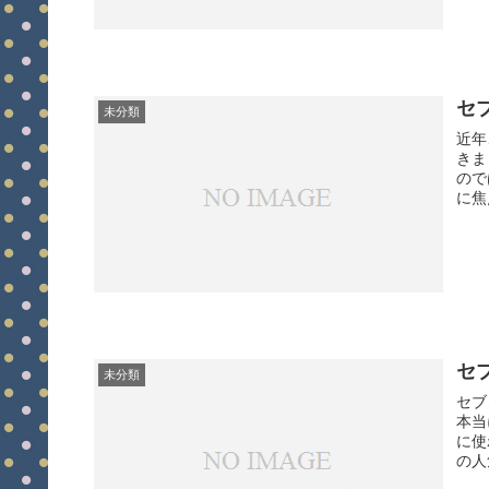
セ
未分類
近年
きま
ので
に焦
セ
未分類
セブ
本当
に使
の人