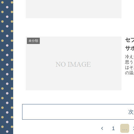
セ
未分類
サ
冷え
思う
はそ
の温
次
前
1
…