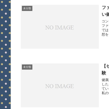
フ
未分類
い
コン
ファ
では
想を
【
未分類
験
健康
した
てい
私の