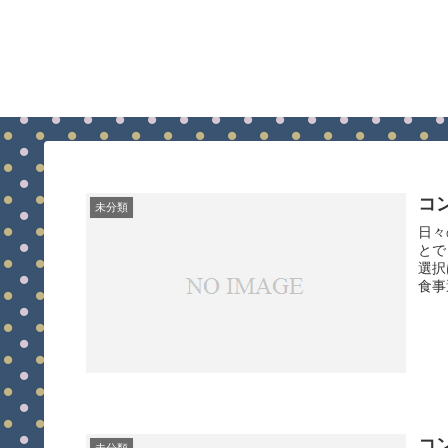
コ
未分類
日々
とで
選択
食事
コ