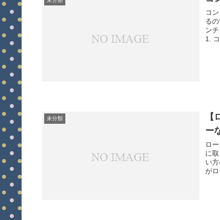
未分類
コン
るの
ンチ
1.
【
未分類
ー
ロー
に取
い方
がロ