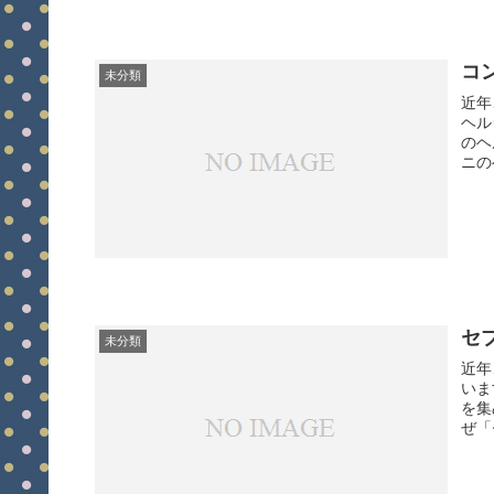
コ
未分類
近年
ヘル
のヘ
ニの
セ
未分類
近年
いま
を集
ぜ「