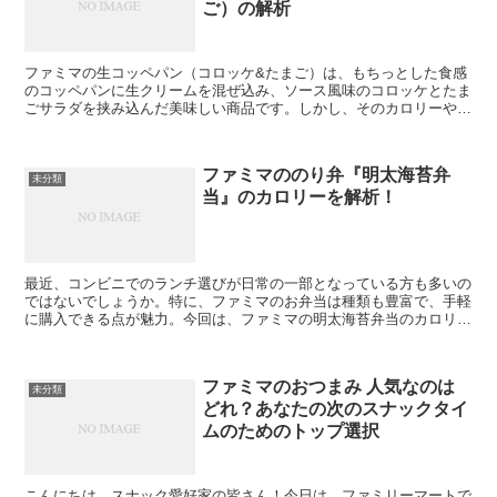
ご）の解析
ファミマの生コッペパン（コロッケ&たまご）は、もちっとした食感
のコッペパンに生クリームを混ぜ込み、ソース風味のコロッケとたま
ごサラダを挟み込んだ美味しい商品です。しかし、そのカロリーや栄
養成分はどれくらいなのでしょうか。この記事では、その詳...
ファミマののり弁『明太海苔弁
未分類
当』のカロリーを解析！
最近、コンビニでのランチ選びが日常の一部となっている方も多いの
ではないでしょうか。特に、ファミマのお弁当は種類も豊富で、手軽
に購入できる点が魅力。今回は、ファミマの明太海苔弁当のカロリー
に焦点を当てて、その魅力と注意点を解析してみました。 ...
ファミマのおつまみ 人気なのは
未分類
どれ？あなたの次のスナックタイ
ムのためのトップ選択
こんにちは、スナック愛好家の皆さん！今日は、ファミリーマートで